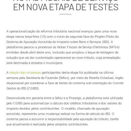
EM NOVA ETAPA DE TESTES
A operacionalização da reforma tributária nacional avançou para uma nova
etapa nessa terça-feira (15) com o início da segunda fase do Projeto Piloto do
Sistema de Apuração Assistida do Imposto sobre Bens e Serviços (IBS). A
plataforma passou a processar as Notas Fiscais de Serviço Eletrônica (NFS-e)
emitidas desde abril deste ano, inclusão que ampliou o leque de testagem da
solução que vai dar sustentação operacional ao novo tributo, cuja arrecadação
será destinada a estados e municípios.
A
relação das empresas
participantes desta etapa foi publicada na última
semana pela Secretaria da Fazenda (Sefaz), por meio da Receita Estadual, órgão
responsável por coordenar a fase de testes do sistema sob orientação do Comitê
Gestor do IBS (CGIBS).
Desenvolvida em parceria entre a Sefaz e a Procergs, a plataforma será utilizada
pelo CGIBS para automatizar o cálculo dos créditos tributários e dos valores do
imposto devidos pelos contribuintes. O modelo, chamado de apuração
assistida, representa uma mudança radical na forma de cálculo do IBS. O
sistema passa a assumir a responsabilidade pela apuração do tributo, tarefa
que atualmente é realizada pelos próprios contribuintes.