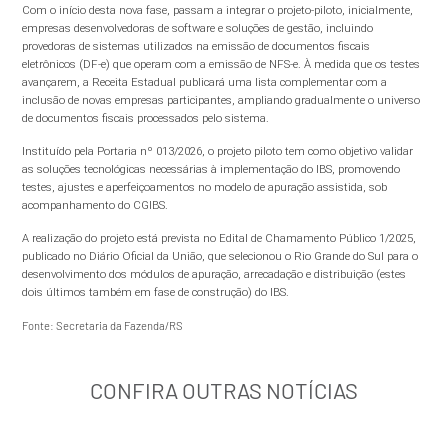
Com o início desta nova fase, passam a integrar o projeto-piloto, inicialmente,
empresas desenvolvedoras de software e soluções de gestão, incluindo
provedoras de sistemas utilizados na emissão de documentos fiscais
eletrônicos (DF-e) que operam com a emissão de NFS-e. À medida que os testes
avançarem, a Receita Estadual publicará uma lista complementar com a
inclusão de novas empresas participantes, ampliando gradualmente o universo
de documentos fiscais processados pelo sistema.
Instituído pela Portaria nº 013/2026, o projeto piloto tem como objetivo validar
as soluções tecnológicas necessárias à implementação do IBS, promovendo
testes, ajustes e aperfeiçoamentos no modelo de apuração assistida, sob
acompanhamento do CGIBS.
A realização do projeto está prevista no Edital de Chamamento Público 1/2025,
publicado no Diário Oficial da União, que selecionou o Rio Grande do Sul para o
desenvolvimento dos módulos de apuração, arrecadação e distribuição (estes
dois últimos também em fase de construção) do IBS.
Fonte: Secretaria da Fazenda/RS
CONFIRA OUTRAS NOTÍCIAS