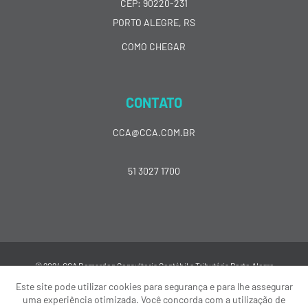
CEP: 90220-231
PORTO ALEGRE, RS
COMO CHEGAR
CONTATO
CCA@CCA.COM.BR
51 3027 1700
© 2024 CCA Bernardon Consultoria Contábil e Tributária Porto Alegre
Este site pode utilizar cookies para segurança e para lhe assegurar
uma experiência otimizada. Você concorda com a utilização de