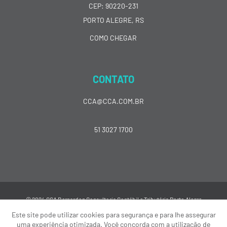
CEP: 90220-231
PORTO ALEGRE, RS
COMO CHEGAR
CONTATO
CCA@CCA.COM.BR
51 3027 1700
© 2024 CCA Bernardon Consultoria Contábil e Tributária Porto Alegre
Este site pode utilizar cookies para segurança e para lhe assegurar
uma experiência otimizada. Você concorda com a utilização de