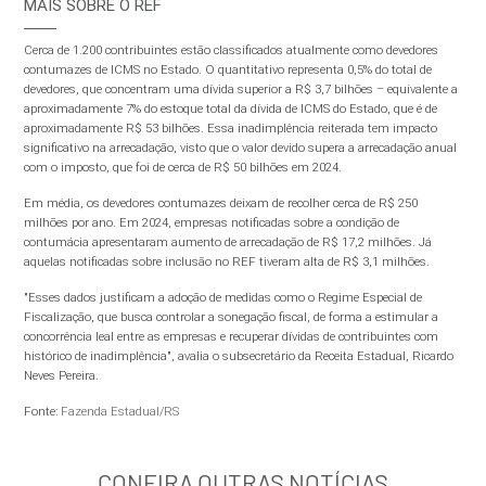
MAIS SOBRE O REF
Cerca de 1.200 contribuintes estão classificados atualmente como devedores
contumazes de ICMS no Estado. O quantitativo representa 0,5% do total de
devedores, que concentram uma dívida superior a R$ 3,7 bilhões – equivalente a
aproximadamente 7% do estoque total da dívida de ICMS do Estado, que é de
aproximadamente R$ 53 bilhões. Essa inadimplência reiterada tem impacto
significativo na arrecadação, visto que o valor devido supera a arrecadação anual
com o imposto, que foi de cerca de R$ 50 bilhões em 2024.
Em média, os devedores contumazes deixam de recolher cerca de R$ 250
milhões por ano. Em 2024, empresas notificadas sobre a condição de
contumácia apresentaram aumento de arrecadação de R$ 17,2 milhões. Já
aquelas notificadas sobre inclusão no REF tiveram alta de R$ 3,1 milhões.
"Esses dados justificam a adoção de medidas como o Regime Especial de
Fiscalização, que busca controlar a sonegação fiscal, de forma a estimular a
concorrência leal entre as empresas e recuperar dívidas de contribuintes com
histórico de inadimplência", avalia o subsecretário da Receita Estadual, Ricardo
Neves Pereira.
Fonte:
Fazenda Estadual/RS
CONFIRA OUTRAS NOTÍCIAS