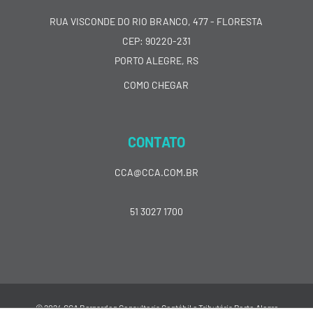
RUA VISCONDE DO RIO BRANCO, 477 - FLORESTA
CEP: 90220-231
PORTO ALEGRE, RS
COMO CHEGAR
CONTATO
CCA@CCA.COM.BR
51 3027 1700
© 2024 CCA Bernardon Consultoria Contábil e Tributária Porto Alegre