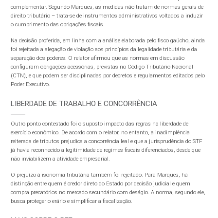
complementar. Segundo Marques, as medidas não tratam de normas gerais de
direito tributário – trata-se de instrumentos administrativos voltados a induzir
o cumprimento das obrigações fiscais.
Na decisão proferida, em linha com a análise elaborada pelo fisco gaúcho, ainda
foi rejeitada a alegação de violação aos princípios da legalidade tributária e da
separação dos poderes. O relator afirmou que as normas em discussão
configuram obrigações acessórias, previstas no Código Tributário Nacional
(CTN), e que podem ser disciplinadas por decretos e regulamentos editados pelo
Poder Executivo.
LIBERDADE DE TRABALHO E CONCORRÊNCIA
Outro ponto contestado foi o suposto impacto das regras na liberdade de
exercício econômico. De acordo com o relator, no entanto, a inadimplência
reiterada de tributos prejudica a concorrência leal e que a jurisprudência do STF
já havia reconhecido a legitimidade de regimes fiscais diferenciados, desde que
não inviabilizem a atividade empresarial.
O prejuízo à isonomia tributária também foi rejeitado. Para Marques, há
distinção entre quem é credor direto do Estado por decisão judicial e quem
compra precatórios no mercado secundário com deságio. A norma, segundo ele,
busca proteger o erário e simplificar a fiscalização.