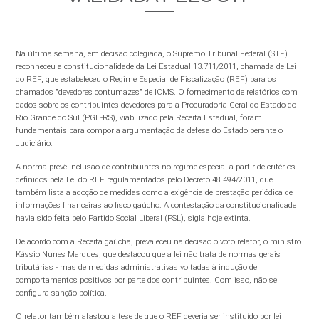
Na última semana, em decisão colegiada, o Supremo Tribunal Federal (STF)
reconheceu a constitucionalidade da Lei Estadual 13.711/2011, chamada de Lei
do REF, que estabeleceu o Regime Especial de Fiscalização (REF) para os
chamados "devedores contumazes" de ICMS. O fornecimento de relatórios com
dados sobre os contribuintes devedores para a Procuradoria-Geral do Estado do
Rio Grande do Sul (PGE-RS), viabilizado pela Receita Estadual, foram
fundamentais para compor a argumentação da defesa do Estado perante o
Judiciário.
A norma prevê inclusão de contribuintes no regime especial a partir de critérios
definidos pela Lei do REF regulamentados pelo Decreto 48.494/2011, que
também lista a adoção de medidas como a exigência de prestação periódica de
informações financeiras ao fisco gaúcho. A contestação da constitucionalidade
havia sido feita pelo Partido Social Liberal (PSL), sigla hoje extinta.
De acordo com a Receita gaúcha, prevaleceu na decisão o voto relator, o ministro
Kássio Nunes Marques, que destacou que a lei não trata de normas gerais
tributárias - mas de medidas administrativas voltadas à indução de
comportamentos positivos por parte dos contribuintes. Com isso, não se
configura sanção política.
O relator também afastou a tese de que o REF deveria ser instituído por lei