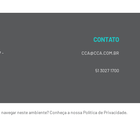
CONTATO
 -
CCA@CCA.COM.BR
51 3027 1700
o navegar neste ambiente? Conheça a nossa Política de Privacidade.