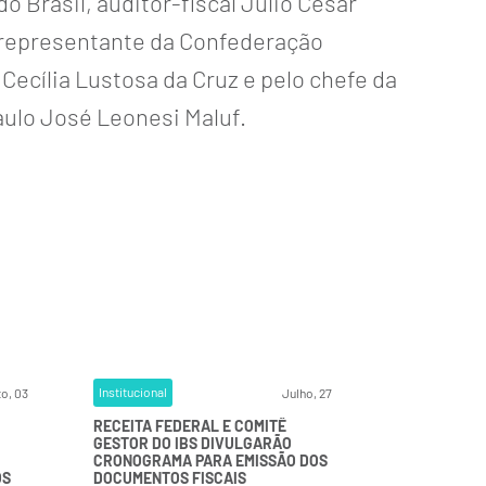
 Brasil, auditor-fiscal Julio Cesar
o representante da Confederação
ecília Lustosa da Cruz e pelo chefe da
aulo José Leonesi Maluf.
Institucional
o, 03
Julho, 27
RECEITA FEDERAL E COMITÊ
GESTOR DO IBS DIVULGARÃO
CRONOGRAMA PARA EMISSÃO DOS
OS
DOCUMENTOS FISCAIS