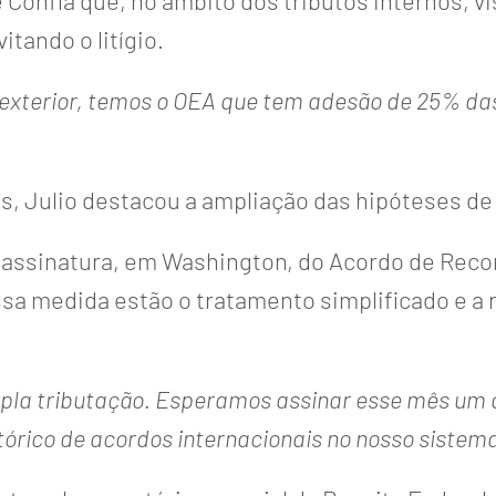
onfia que, no âmbito dos tributos internos, vis
itando o litígio.
o exterior, temos o OEA que tem adesão de 25% 
s, Julio destacou a ampliação das hipóteses de 
 assinatura, em Washington, do Acordo de Reco
sa medida estão o tratamento simplificado e a 
upla tributação. Esperamos assinar esse mês um
rico de acordos internacionais no nosso sistema 