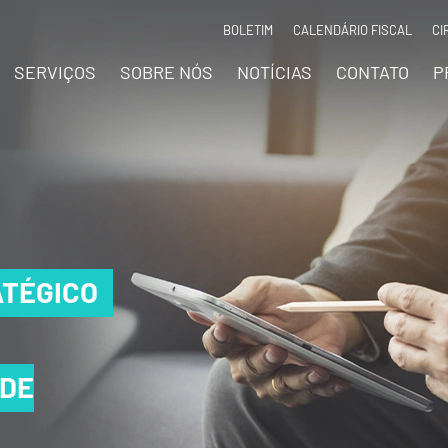
BOLETIM
CALENDÁRIO FISCAL
CI
SERVIÇOS
SOBRE NÓS
NOTÍCIAS
CONTATO
P
TÉGICO
TÉGICO
TÉGICO
 DE
 DE
 DE