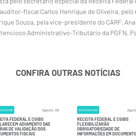
a pelo secretário especial da Receita Federal do
auditor-fiscal Carlos Henrique de Oliveira, pel
ique Sousa, pela vice-presidente do CARF, Ana C
ntencioso Administrativo-Tributário da PGFN, P
CONFIRA OUTRAS NOTÍCIAS
itucional
Institucional
Agosto, 06
Agost
EITA FEDERAL E CGIBS
RECEITA FEDERAL E CGIBS
LARECEM ADIAMENTO DAS
FLEXIBILIZARÃO
RAS DE VALIDAÇÃO DOS
OBRIGATORIEDADE DE
UMENTOS FISCAIS
INFORMAÇÕES EM DOCUMENT