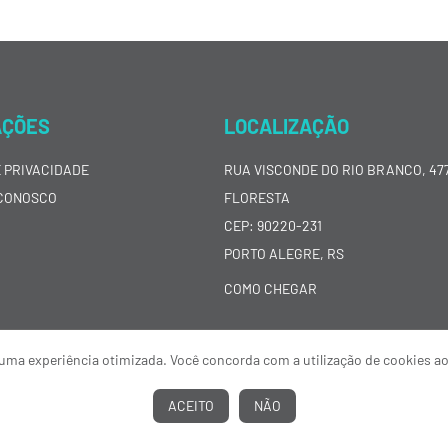
AÇÕES
LOCALIZAÇÃO
E PRIVACIDADE
RUA VISCONDE DO RIO BRANCO, 477
CONOSCO
FLORESTA
CEP: 90220-231
PORTO ALEGRE, RS
COMO CHEGAR
ar uma experiência otimizada. Você concorda com a utilização de cookies a
ACEITO
NÃO