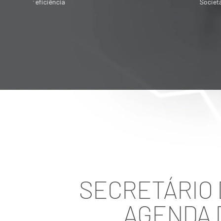
Societária é destinado para quem quer
vender ou adquirir empresa
SECRETÁRIO
AGENDA 