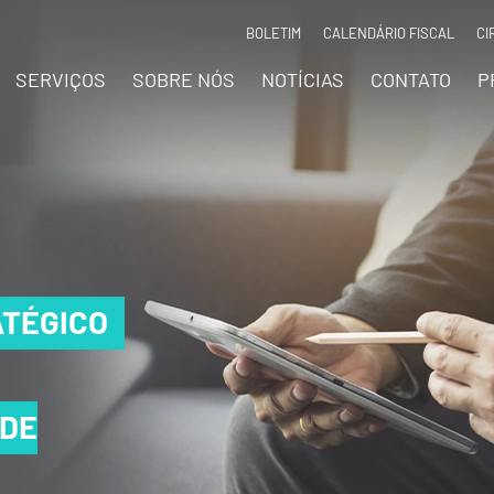
BOLETIM
CALENDÁRIO FISCAL
CI
SERVIÇOS
SOBRE NÓS
NOTÍCIAS
CONTATO
P
TÉGICO
TÉGICO
TÉGICO
 DE
 DE
 DE