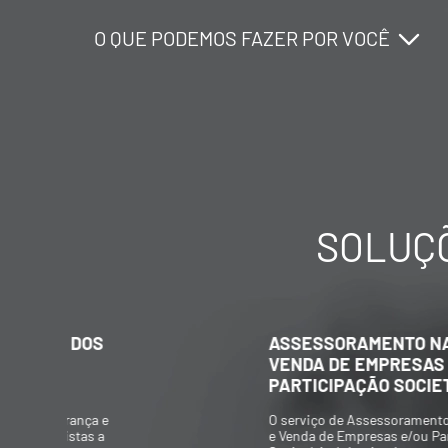
O QUE PODEMOS FAZER POR VOCÊ
O QUE PODEMOS FAZER POR VOCÊ
O QUE PODEMOS FAZER POR VOCÊ
SOLUÇÕ
ASSESSORAMENTO NA COMPRA E
VENDA DE EMPRESAS E/OU
PARTICIPAÇÃO SOCIETÁRIA
O serviço de Assessoramento na Compra
e Venda de Empresas e/ou Participação