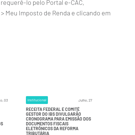
á requerê-lo pelo Portal e-CAC,
s > Meu Imposto de Renda e clicando em
Institucional
o, 03
Julho, 27
RECEITA FEDERAL E COMITÊ
GESTOR DO IBS DIVULGARÃO
CRONOGRAMA PARA EMISSÃO DOS
OS
DOCUMENTOS FISCAIS
ELETRÔNICOS DA REFORMA
TRIBUTÁRIA