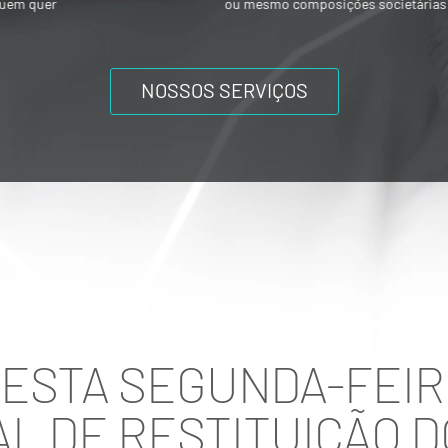
ou mesmo composições societárias entre
os acionistas.
NOSSOS SERVIÇOS
ESTA SEGUNDA-FEIRA
L DE RESTITUIÇÃO D