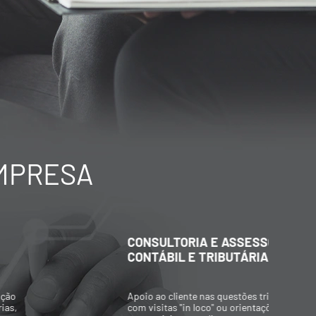
EMPRESA
CONSULTORIA E ASSESSORIA
C
CONTÁBIL E TRIBUTÁRIA
A
Apoio ao cliente nas questões tributárias,
P
com visitas "in loco" ou orientações
p