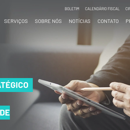
BOLETIM
CALENDÁRIO FISCAL
CI
SERVIÇOS
SOBRE NÓS
NOTÍCIAS
CONTATO
P
TÉGICO
TÉGICO
TÉGICO
 DE
 DE
 DE