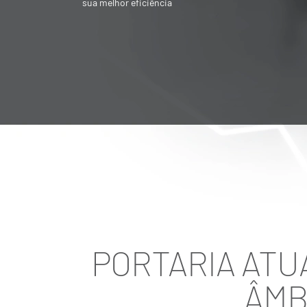
Societária é destinado para quem quer
vender ou adquirir empresa
PORTARIA ATU
ÂMB