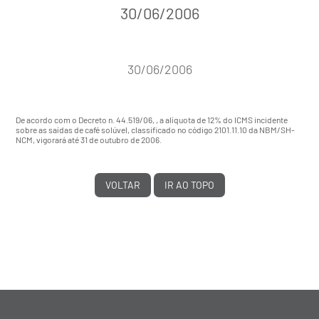
30/06/2006
30/06/2006
De acordo com o
Decreto n. 44.519/06
, , a alíquota de 12% do ICMS incidente
sobre as saídas de café solúvel, classificado no código 2101.11.10 da NBM/SH-
NCM, vigorará até 31 de outubro de 2006.
VOLTAR
IR AO TOPO