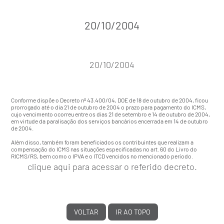
20/10/2004
20/10/2004
Conforme dispõe o
Decreto nº 43.400/04
, DOE de 18 de outubro de 2004, ficou
prorrogado até o dia 21 de outubro de 2004 o prazo para pagamento do ICMS,
cujo vencimento ocorreu entre os dias 21 de setembro e 14 de outubro de 2004,
em virtude da paralisação dos serviços bancários encerrada em 14 de outubro
de 2004.
Além disso, também foram beneficiados os contribuintes que realizam a
compensação do ICMS nas situações especificadas no art. 60 do Livro do
RICMS/RS, bem como o IPVA e o ITCD vencidos no mencionado período.
clique aqui para acessar o referido decreto.
VOLTAR
IR AO TOPO