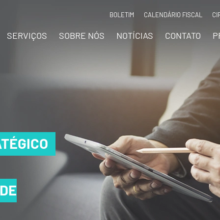
BOLETIM
CALENDÁRIO FISCAL
CI
SERVIÇOS
SOBRE NÓS
NOTÍCIAS
CONTATO
P
TÉGICO
TÉGICO
TÉGICO
 DE
 DE
 DE