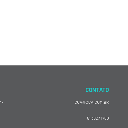
CONTATO
 -
CCA@CCA.COM.BR
51 3027 1700