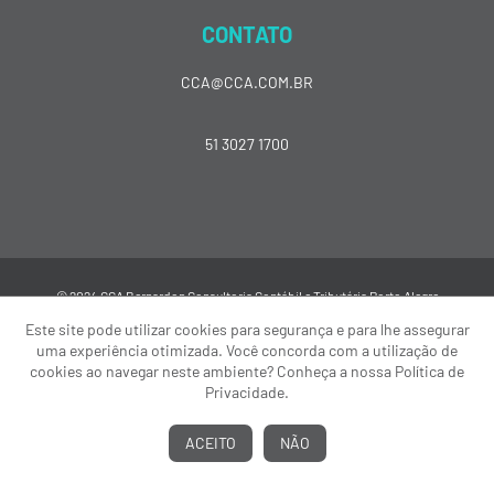
CONTATO
CCA@CCA.COM.BR
51 3027 1700
© 2024 CCA Bernardon Consultoria Contábil e Tributária Porto Alegre
Este site pode utilizar cookies para segurança e para lhe assegurar
uma experiência otimizada. Você concorda com a utilização de
cookies ao navegar neste ambiente? Conheça a nossa Política de
Privacidade.
ACEITO
NÃO