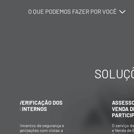
O QUE PODEMOS FAZER POR VOCÊ
O QUE PODEMOS FAZER POR VOCÊ
O QUE PODEMOS FAZER POR VOCÊ
SOLUÇÕ
ASSESSORAMENTO NA COMPRA E
VENDA DE EMPRESAS E/OU
PARTICIPAÇÃO SOCIETÁRIA
O serviço de Assessoramento na Compra
e Venda de Empresas e/ou Participação