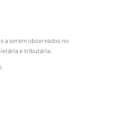
ais a serem observados no
etária e tributária.
s
.