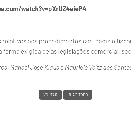
be.com/watch?v=pXrUZ4eieP4
os relativos aos procedimentos contábeis e fisc
forma exigida pelas legislações comercial, soci
tos
,
Manoel José Klaus
e
Mauricio Voltz dos Santo
VOLTAR
IR AO TOPO