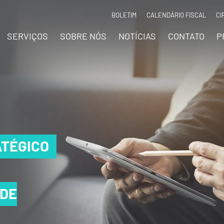
BOLETIM
CALENDÁRIO FISCAL
CI
SERVIÇOS
SOBRE NÓS
NOTÍCIAS
CONTATO
P
TÉGICO
TÉGICO
TÉGICO
 DE
 DE
 DE