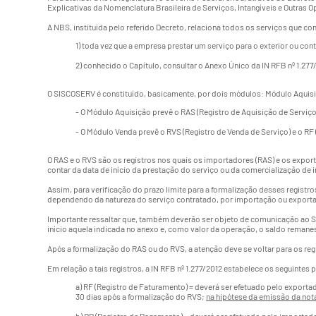
Explicativas da Nomenclatura Brasileira de Serviços, Intangíveis e Outras
A NBS, instituída pelo referido Decreto, relaciona todos os serviços que 
1) toda vez que a empresa prestar um serviço para o exterior ou cont
2) conhecido o Capítulo, consultar o Anexo Único da IN RFB nº 1.277/
O SISCOSERV é constituído, basicamente, por dois módulos: Módulo Aquisi
- O Módulo Aquisição prevê o RAS (Registro de Aquisição de Serviço
- O Módulo Venda prevê o RVS (Registro de Venda de Serviço) e o RF
O RAS e o RVS são os registros nos quais os importadores (RAS) e os expor
contar da data de início da prestação do serviço ou da comercialização de i
Assim, para verificação do prazo limite para a formalização desses registr
dependendo da natureza do serviço contratado, por importação ou export
Importante ressaltar que, também deverão ser objeto de comunicação ao SI
início aquela indicada no anexo e, como valor da operação, o saldo remanes
Após a formalização do RAS ou do RVS, a atenção deve se voltar para os re
Em relação a tais registros, a IN RFB nº 1.277/2012 estabelece os seguintes 
a) RF (Registro de Faturamento) = deverá ser efetuado pelo exporta
30 dias após a formalização do RVS;
na hipótese da emissão da nota