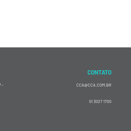
CONTATO
 -
CCA@CCA.COM.BR
51 3027 1700