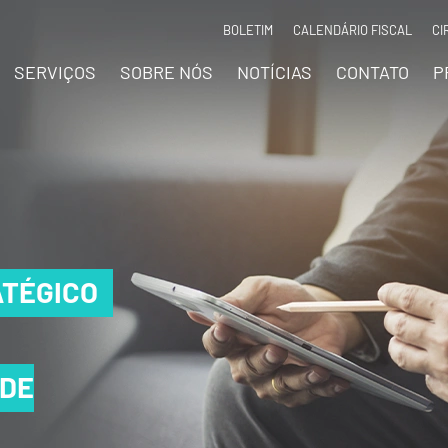
BOLETIM
CALENDÁRIO FISCAL
CI
SERVIÇOS
SOBRE NÓS
NOTÍCIAS
CONTATO
P
TÉGICO
TÉGICO
TÉGICO
 DE
 DE
 DE