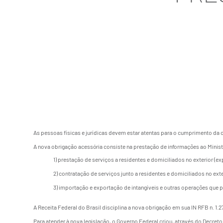
As pessoas físicas e jurídicas devem estar atentas para o cumprimento da o
A nova obrigação acessória consiste na prestação de informações ao Minist
1) prestação de serviços a residentes e domiciliados no exterior (e
2) contratação de serviços junto a residentes e domiciliados no ext
3) importação e exportação de intangíveis e outras operações que 
A Receita Federal do Brasil disciplina a nova obrigação em sua
IN RFB n. 1.
Para atender à nova legislação, o Governo Federal criou, através do Decreto