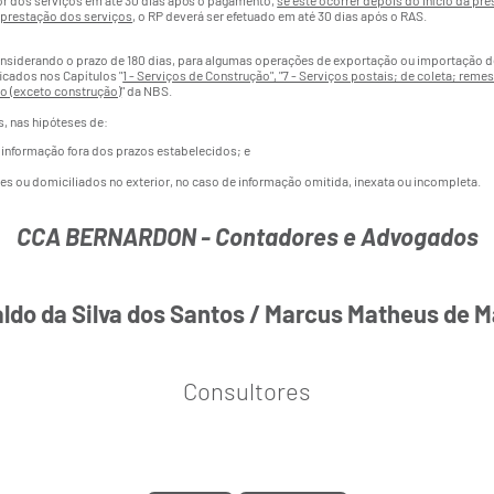
or dos serviços em até 30 dias após o pagamento,
se este ocorrer depois do início da pr
a prestação dos serviços
, o RP deverá ser efetuado em até 30 dias após o RAS.
nsiderando o prazo de 180 dias, para algumas operações de exportação ou importação de 
icados nos Capítulos "
1 - Serviços de Construção", "7 - Serviços postais; de coleta; re
ão (exceto construção)
" da NBS.
s, nas hipóteses de:
 informação fora dos prazos estabelecidos; e
tes ou domiciliados no exterior, no caso de informação omitida, inexata ou incompleta.
CCA BERNARDON - Contadores e Advogados
ldo da Silva dos Santos / Marcus Matheus de 
Consultores