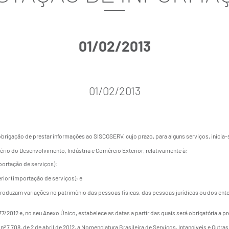
01/02/2013
01/02/2013
brigação de prestar informações ao SISCOSERV, cujo prazo, para alguns serviços, inicia-
ério do Desenvolvimento, Indústria e Comércio Exterior, relativamente à:
xportação de serviços);
erior (importação de serviços); e
produzam variações no patrimônio das pessoas físicas, das pessoas jurídicas ou dos en
277/2012
e, no seu Anexo Único, estabelece as datas a partir das quais será obrigatória a
 nº 7.708, de 2 de abril de 2012, a Nomenclatura Brasileira de Serviços, Intangíveis e Ou