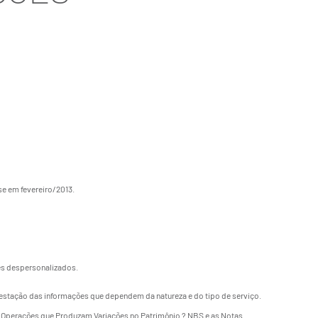
se em fevereiro/2013.
tes despersonalizados.
 prestação das informações que dependem da natureza e do tipo de serviço.
tras Operações que Produzam Variações no Patrimônio ? NBS e as Notas