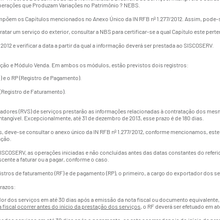
 Operações que Produzam Variações no Patrimônio ? NEBS.
compõem os Capítulos mencionados no Anexo Único da IN RFB nº 1.277/2012. Assim, pode-s
ratar um serviço do exterior, consultar a NBS para certificar-se a qual Capítulo este perte
2012 e verificar a data a partir da qual a informação deverá ser prestada ao SISCOSERV.
ção e Módulo Venda. Em ambos os módulos, estão previstos dois registros:
) e o RP (Registro de Pagamento).
 (Registro de Faturamento).
tadores (RVS) de serviços prestarão as informações relacionadas à contratação dos mesm
ntangível. Excepcionalmente, até 31 de dezembro de 2013, esse prazo é de 180 dias.
os, deve-se consultar o anexo único da IN RFB nº 1.277/2012, conforme mencionamos, este 
ação.
SCOSERV, as operações iniciadas e não concluídas antes das datas constantes do referi
cente a faturar ou a pagar, conforme o caso.
gistros de faturamento (RF) e de pagamento (RP), o primeiro, a cargo do exportador dos 
prazos:
dor dos serviços em até 30 dias após a emissão da nota fiscal ou documento equivalente
 fiscal ocorrer antes do início da prestação dos serviços
, o RF deverá ser efetuado em at