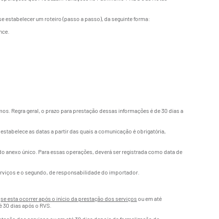
e estabelecer um roteiro (passo a passo), da seguinte forma:
nce.
os. Regra geral, o prazo para prestação dessas informações é de 30 dias a
estabelece as datas a partir das quais a comunicação é obrigatória,
do anexo único. Para essas operações, deverá ser registrada como data de
serviços e o segundo, de responsabilidade do importador.
,
se esta ocorrer após o início da prestação dos serviços
ou em até
é 30 dias após o RVS.