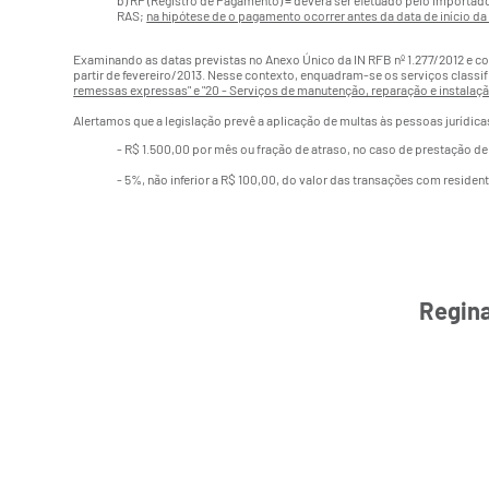
b) RP (Registro de Pagamento) = deverá ser efetuado pelo importad
RAS;
na hipótese de o pagamento ocorrer antes da data de início d
Examinando as datas previstas no Anexo Único da IN RFB nº 1.277/2012 e co
partir de fevereiro/2013. Nesse contexto, enquadram-se os serviços classif
remessas expressas" e "20 - Serviços de manutenção, reparação e instalaç
Alertamos que a legislação prevê a aplicação de multas às pessoas jurídica
- R$ 1.500,00 por mês ou fração de atraso, no caso de prestação de
- 5%, não inferior a R$ 100,00, do valor das transações com residen
Regina