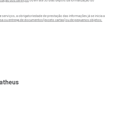
estação dos serviços
ou em até 30 dias depois da formalização do
serviços, a obrigatoriedade de prestação das informações já se inicia a
messa ou entrega de documentos (exceto cartas) ou de pequenos objetos;
Matheus