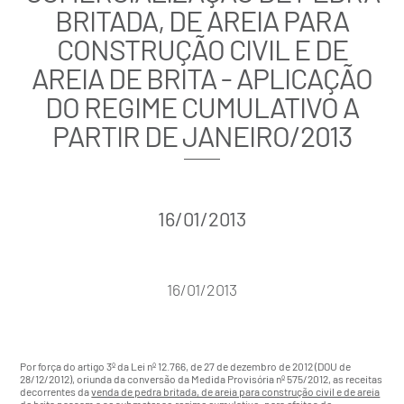
BRITADA, DE AREIA PARA
CONSTRUÇÃO CIVIL E DE
AREIA DE BRITA - APLICAÇÃO
DO REGIME CUMULATIVO A
PARTIR DE JANEIRO/2013
16/01/2013
16/01/2013
Por força do artigo 3º da
Lei nº 12.766
, de 27 de dezembro de 2012 (DOU de
28/12/2012), oriunda da conversão da Medida Provisória nº 575/2012, as receitas
decorrentes da
venda de pedra britada, de areia para construção civil e de areia