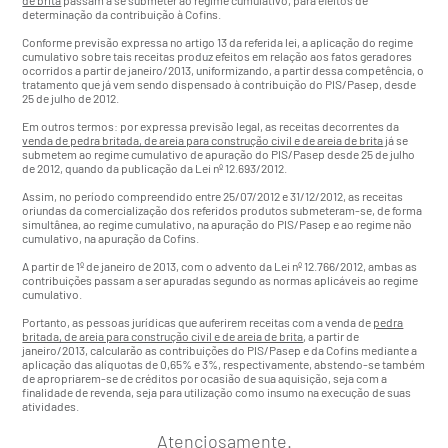
de brita
passam a se submeter ao regime cumulativo, para efeitos de
determinação da contribuição à Cofins.
Conforme previsão expressa no artigo 13 da referida lei, a aplicação do regime
cumulativo sobre tais receitas produz efeitos em relação aos fatos geradores
ocorridos a partir de janeiro/2013, uniformizando, a partir dessa competência, o
tratamento que já vem sendo dispensado à contribuição do PIS/Pasep, desde
25 de julho de 2012.
Em outros termos: por expressa previsão legal, as receitas decorrentes da
venda de pedra britada, de areia para construção civil e de areia de brita
já se
submetem ao regime cumulativo de apuração do PIS/Pasep desde 25 de julho
de 2012, quando da publicação da Lei nº 12.693/2012.
Assim, no período compreendido entre 25/07/2012 e 31/12/2012, as receitas
oriundas da comercialização dos referidos produtos submeteram-se, de forma
simultânea, ao regime cumulativo, na apuração do PIS/Pasep e ao regime não
cumulativo, na apuração da Cofins.
A partir de 1º de janeiro de 2013, com o advento da Lei nº 12.766/2012, ambas as
contribuições passam a ser apuradas segundo as normas aplicáveis ao regime
cumulativo.
Portanto, as pessoas jurídicas que auferirem receitas com a venda de
pedra
britada, de areia para construção civil e de areia de brita
, a partir de
janeiro/2013, calcularão as contribuições do PIS/Pasep e da Cofins mediante a
aplicação das alíquotas de 0,65% e 3%, respectivamente, abstendo-se também
de apropriarem-se de créditos por ocasião de sua aquisição, seja com a
finalidade de revenda, seja para utilização como insumo na execução de suas
atividades.
Atenciosamente.