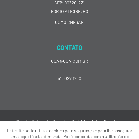
CEP: 90220-231
PORTO ALEGRE, RS
COMO CHEGAR
CONTATO
CCA@CCA.COM.BR
51 3027 1700
© 2024 CCA Bernardon Consultoria Contábil e Tributária Porto Alegre
Este site pode utilizar cookies para segurança e para lhe assegurar
uma experiência otimizada. Você concorda com a utilização de