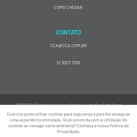
COMO CHEGAR
CONTATO
CCA@CCA.COM.BR
51 3027 1700
© 2024 CCA Bernardon Consultoria Contábil e Tributária Porto Alegre
Este site pode utilizar cookies para segurança e para lhe assegurar
uma experiência otimizada. Você concorda com a utilização de
cookies ao navegar neste ambiente? Conheça a nossa Política de
Privacidade.