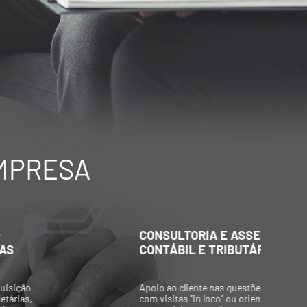
EMPRESA
CONSULTORIA E ASSESSORIA
C
CONTÁBIL E TRIBUTÁRIA
A
Apoio ao cliente nas questões tributárias,
P
com visitas "in loco" ou orientações
p