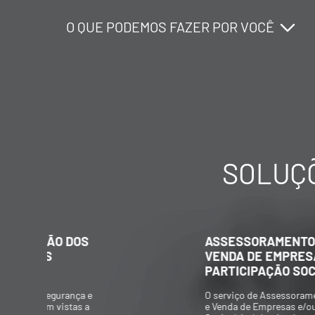
O QUE PODEMOS FAZER POR VOCÊ
O QUE PODEMOS FAZER POR VOCÊ
O QUE PODEMOS FAZER POR VOCÊ
SOLUÇÕ
ASSESSORAMENTO NA COMPRA E
VENDA DE EMPRESAS E/OU
PARTICIPAÇÃO SOCIETÁRIA
O serviço de Assessoramento na Compra
e Venda de Empresas e/ou Participação