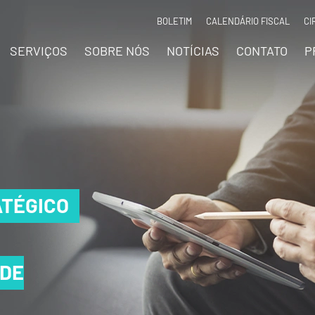
BOLETIM
CALENDÁRIO FISCAL
CI
SERVIÇOS
SOBRE NÓS
NOTÍCIAS
CONTATO
P
TÉGICO
TÉGICO
TÉGICO
 DE
 DE
 DE