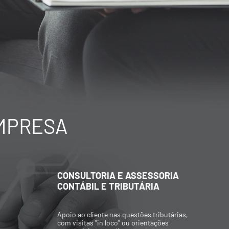
EMPRESA
CONSULTORIA E ASSESSORIA
C
CONTÁBIL E TRIBUTÁRIA
A
Apoio ao cliente nas questões tributárias,
P
com visitas "in loco" ou orientações
p