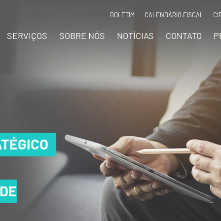
BOLETIM
CALENDÁRIO FISCAL
CI
SERVIÇOS
SOBRE NÓS
NOTÍCIAS
CONTATO
P
TÉGICO
TÉGICO
TÉGICO
 DE
 DE
 DE