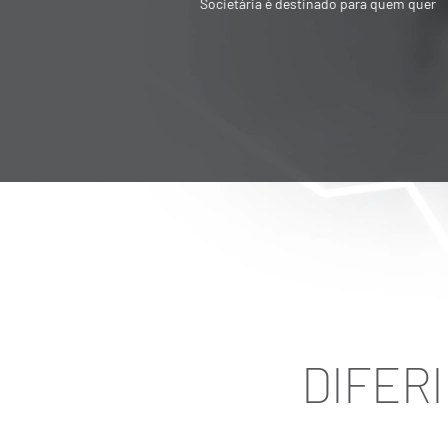
Societária é destinado para quem quer
vender ou adquirir empresa
DIFER