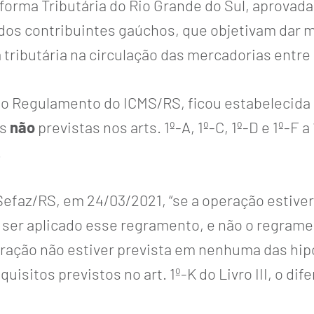
orma Tributária do Rio Grande do Sul, aprovad
dos contribuintes gaúchos, que objetivam dar 
 tributária na circulação das mercadorias entre
I, do Regulamento do ICMS/RS, ficou estabelecida
es
não
previstas nos arts. 1º-A, 1º-C, 1º-D e 1º-F a
.
 Sefaz/RS, em 24/03/2021, “se a operação estive
erá ser aplicado esse regramento, e não o regram
operação não estiver prevista em nenhuma das hipót
quisitos previstos no art. 1º-K do Livro III, o di