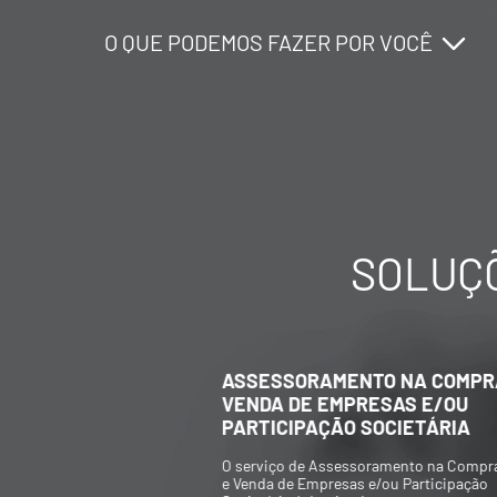
O QUE PODEMOS FAZER POR VOCÊ
O QUE PODEMOS FAZER POR VOCÊ
O QUE PODEMOS FAZER POR VOCÊ
SOLUÇÕ
ASSESSORAMENTO NA COMPRA E
VENDA DE EMPRESAS E/OU
PARTICIPAÇÃO SOCIETÁRIA
O serviço de Assessoramento na Compra
e Venda de Empresas e/ou Participação