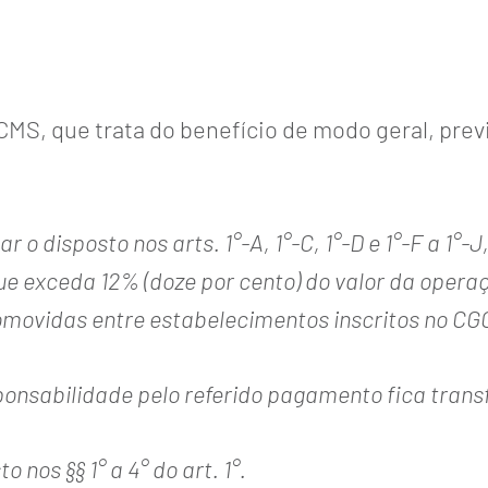
CMS, que trata do benefício de modo geral, previ
 o disposto nos arts. 1°-A, 1°-C, 1°-D e 1°-F a 1°-J
 exceda 12% (doze por cento) do valor da operaç
romovidas entre estabelecimentos inscritos no C
ponsabilidade pelo referido pagamento fica trans
o nos §§ 1° a 4° do art. 1°.