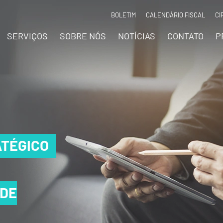
BOLETIM
CALENDÁRIO FISCAL
CI
SERVIÇOS
SOBRE NÓS
NOTÍCIAS
CONTATO
P
TÉGICO
TÉGICO
TÉGICO
 DE
 DE
 DE