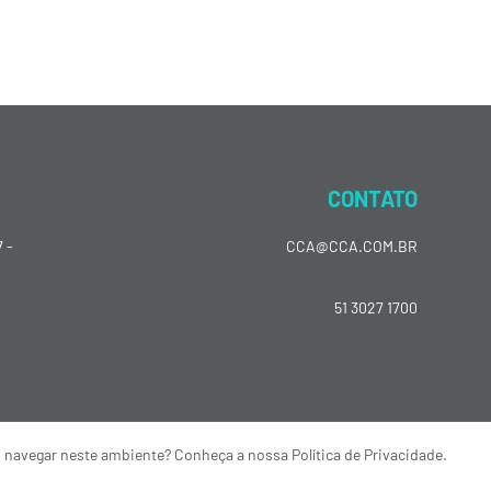
CONTATO
 -
CCA@CCA.COM.BR
51 3027 1700
o navegar neste ambiente? Conheça a nossa Política de Privacidade.