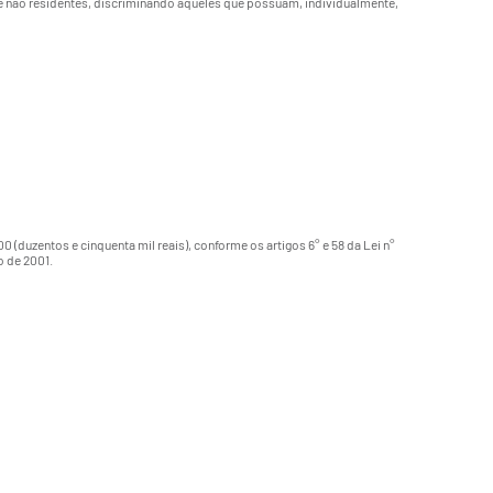
de não residentes, discriminando aqueles que possuam, individualmente,
0 (duzentos e cinquenta mil reais), conforme os artigos 6° e 58 da Lei n°
o de 2001.