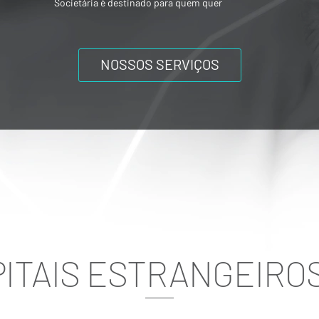
ou mesmo composições societárias entre
os acionistas.
NOSSOS SERVIÇOS
ITAIS ESTRANGEIROS N