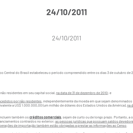
24/10/2011
24/10/2011
nco Central do Brasil estabeleceu o período compreendido entre os dias 3 de outubro de 
 não residentes em seu capital social,
na data de 31 de dezembro de 2010
; e
cedidos por não residentes
, independentemente da moeda em que sejam denominados e d
equivalente a US$ 1.000.000,00 (um milhão de dólares dos Estados Unidos da América),
na 
es incluem também os
créditos comerciais
, sejam de curto ou de longo prazo. Portanto, a
nanciamentos contraídos no exterior;
as pessoas jurídicas que possuam saldos devedores
operações de importação também estão obrigadas a prestar as informações ao Censo
.