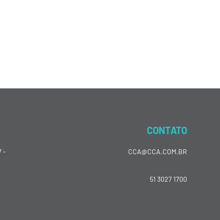
CONTATO
 -
CCA@CCA.COM.BR
51 3027 1700