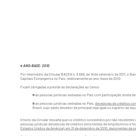
¤
ANO-BASE: 2010
Por intermédio da
Circular BACEN n. 3.559
, de 19 de setembro de 2011, o Ba
Capitais Estrangeiros no País, relativamente ao ano-base de 2010.
Ficam obrigadas a prestar as declarações ao Censo:
¤
as pessoas jurídicas sediadas no País com participação direta de
¤
as pessoas jurídicas sediadas no País,
devedoras de créditos con
Brasil, cujo saldo devedor de principal seja igual ou superior ao 
O texto da Circular ressalta que os créditos concedidos por não resident
pessoas jurídicas devedoras de créditos decorrentes de empréstimos e fi
Estados Unidos da América), em 31 de dezembro de 2010, decorrentes de 