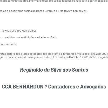
seus administradores, informar o total de suas aplicações e a respectiva participação 
ônico disponível na página do Banco Central do Brasil (
www.bcb.gov.br
).
rito Federal e dos Municípios;
 concedidos por instituições sediadas no País;
ão residentes.
rretas ou
fora dos prazos estabelecidos
sujeitam os infratores à multa de até R$ 250.000,0
ação de tais penalidades é regulamentada pela Resolução BACEN n° 2.883, de 30 de agost
Reginaldo da Silva dos Santos
CCA BERNARDON ? Contadores e Advogados