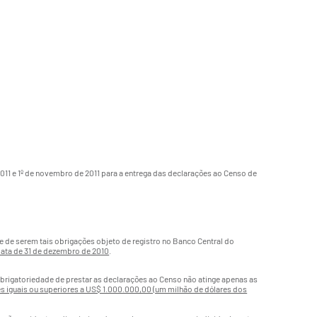
2011 e 1º de novembro de 2011 para a entrega das declarações ao Censo de
e serem tais obrigações objeto de registro no Banco Central do
data de 31 de dezembro de 2010
.
 obrigatoriedade de prestar as declarações ao Censo não atinge apenas as
 iguais ou superiores a US$ 1.000.000,00 (um milhão de dólares dos