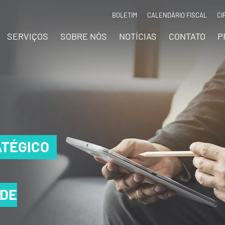
BOLETIM
CALENDÁRIO FISCAL
CI
SERVIÇOS
SOBRE NÓS
NOTÍCIAS
CONTATO
P
TÉGICO
TÉGICO
TÉGICO
 DE
 DE
 DE