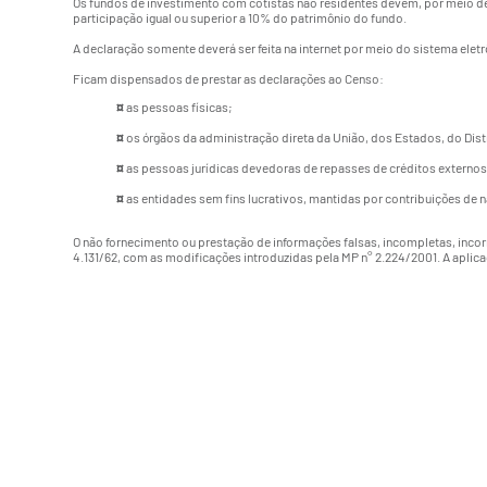
Os fundos de investimento com cotistas não residentes devem, por meio de 
participação igual ou superior a 10% do patrimônio do fundo.
A declaração somente deverá ser feita na internet por meio do sistema eletr
Ficam dispensados de prestar as declarações ao Censo:
¤
as pessoas físicas;
¤
os órgãos da administração direta da União, dos Estados, do Dist
¤
as pessoas jurídicas devedoras de repasses de créditos externos
¤
as entidades sem fins lucrativos, mantidas por contribuições de n
O não fornecimento ou prestação de informações falsas, incompletas, inco
4.131/62, com as modificações introduzidas pela MP n° 2.224/2001. A aplic