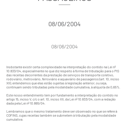
08/06/2004
08/06/2004
Inobstante existir certa complexidade na interpretação do contido na Lei nº
10.833/04, especialmente no que diz respeito à forma de tributação para o PIS
das receitas decorrentes da prestação de serviços de transporte coletivo,
rodoviário, metroviário, ferroviário e aquaviário de passageiros (art. 10, inciso
XII), entendemos que elas estão sujeitas à legislação anterior, ou seja,
continuam sendo tributadas pela modalidade cumulativa, à alíquota de 0,65%.
Este nosso entendimento tem por fundamento a interpretação do contido no
artigo 15, inciso V, c/c o art. 10, inciso XII, da Lei nº 10.833/04, com a redação
dada pela Lei nº 10.865/04.
Lembramos que o mesmo tratamento deve ser observado no que se refere à
COFINS, cujas receitas também se submetem à tributação pela modalidade
cumulativa.