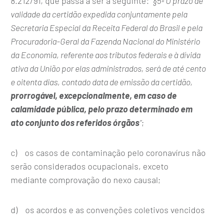
8.212/91, que passa a ser a seguinte:
“§5º O prazo de
validade da certidão expedida conjuntamente pela
Secretaria Especial da Receita Federal do Brasil e pela
Procuradoria-Geral da Fazenda Nacional do Ministério
da Economia, referente aos tributos federais e à dívida
ativa da União por elas administrados, será de até cento
e oitenta dias, contado data de emissão da certidão,
prorrogável, excepcionalmente, em caso de
calamidade pública, pelo prazo determinado em
ato conjunto dos referidos órgãos
”
;
c) os casos de contaminação pelo coronavírus não
serão considerados ocupacionais, exceto
mediante comprovação do nexo causal;
d) os acordos e as convenções coletivos vencidos