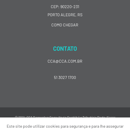
CEP: 90220-231
PORTO ALEGRE, RS
COMO CHEGAR
CONTATO
CCA@CCA.COM.BR
51 3027 1700
© 2024 CCA Bernardon Consultoria Contábil e Tributária Porto Alegre
Este site pode utilizar cookies para segurança e para lhe assegurar