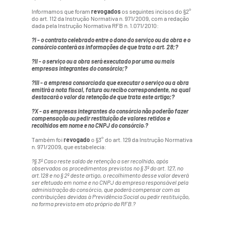
Informamos que foram
revogados
os seguintes incisos do §2°
do art. 112 da Instrução Normativa n. 971/2009, com a redação
dada pela Instrução Normativa RFB n. 1.071/2010:
?I - o contrato celebrado entre o dono do serviço ou da obra e o
consórcio conterá as informações de que trata o art. 28;?
?II - o serviço ou a obra será executado por uma ou mais
empresas integrantes do consórcio;?
?III - a empresa consorciada que executar o serviço ou a obra
emitirá a nota fiscal, fatura ou recibo correspondente, na qual
destacará o valor da retenção de que trata este artigo;?
?X - as empresas integrantes do consórcio não poderão fazer
compensação ou pedir restituição de valores retidos e
recolhidos em nome e no CNPJ do consórcio.?
Também foi
revogado
o §3° do art. 129 da Instrução Normativa
n. 971/2009, que estabelecia:
?§ 3º Caso reste saldo de retenção a ser recolhido, após
observados os procedimentos previstos no § 3º do art. 127, no
art.128 e no § 2º deste artigo, o recolhimento desse valor deverá
ser efetuado em nome e no CNPJ da empresa responsável pela
administração do consórcio, que poderá compensar com as
contribuições devidas à Previdência Social ou pedir restituição,
na forma prevista em ato próprio da RFB.?