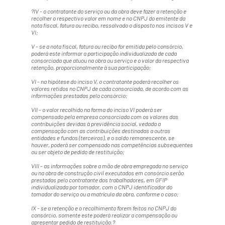
?IV - o contratante do serviço ou da obra deve fazer a retenção e
recolher o respectivo valor em nome e no CNPJ do emitente da
nota fiscal, fatura ou recibo, ressalvado o disposto nos incisos V e
VI;
V - se a nota fiscal, fatura ou recibo for emitida pelo consórcio,
poderá este informar a participação individualizada de cada
consorciada que atuou na obra ou serviço e o valor da respectiva
retenção, proporcionalmente à sua participação;
VI - na hipótese do inciso V, o contratante poderá recolher os
valores retidos no CNPJ de cada consorciada, de acordo com as
informações prestadas pelo consórcio;
VII - o valor recolhido na forma do inciso VI poderá ser
compensado pela empresa consorciada com os valores das
contribuições devidas à previdência social, vedada a
compensação com as contribuições destinadas a outras
entidades e fundos (terceiros), e o saldo remanescente, se
houver, poderá ser compensado nas competências subsequentes
ou ser objeto de pedido de restituição;
VIII - as informações sobre a mão de obra empregada no serviço
ou na obra de construção civil executados em consórcio serão
prestadas pelo contratante dos trabalhadores, em GFIP
individualizada por tomador, com o CNPJ identificador do
tomador do serviço ou a matrícula da obra, conforme o caso;
IX - se a retenção e o recolhimento forem feitos no CNPJ do
consórcio, somente este poderá realizar a compensação ou
apresentar pedido de restituição.?