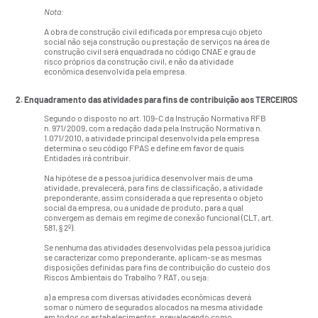
Nota:
A obra de construção civil edificada por empresa cujo objeto
social não seja construção ou prestação de serviços na área de
construção civil será enquadrada no código CNAE e grau de
risco próprios da construção civil, e não da atividade
econômica desenvolvida pela empresa.
2. Enquadramento das atividades para fins de contribuição aos TERCEIROS
Segundo o disposto no art. 109-C da Instrução Normativa RFB
n. 971/2009, com a redação dada pela Instrução Normativa n.
1.071/2010, a atividade principal desenvolvida pela empresa
determina o seu código FPAS e define em favor de quais
Entidades irá contribuir.
Na hipótese de a pessoa jurídica desenvolver mais de uma
atividade, prevalecerá, para fins de classificação, a atividade
preponderante, assim considerada a que representa o objeto
social da empresa, ou a unidade de produto, para a qual
convergem as demais em regime de conexão funcional (CLT, art.
581, § 2º).
Se nenhuma das atividades desenvolvidas pela pessoa jurídica
se caracterizar como preponderante, aplicam-se as mesmas
disposições definidas para fins de contribuição do custeio dos
Riscos Ambientais do Trabalho ? RAT, ou seja:
a) a empresa com diversas atividades econômicas deverá
somar o número de segurados alocados na mesma atividade
em todos os estabelecimentos, prevalecendo como