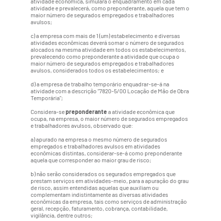
atividade econômica, simulará o enquadramento em cada
atividade e prevalecerá, como preponderante, aquela que tem o
maior número de segurados empregados e trabalhadores
avulsos;
c) a empresa com mais de 1 (um) estabelecimento e diversas
atividades econômicas deverá somar o número de segurados
alocados na mesma atividade em todos os estabelecimentos,
prevalecendo como preponderante a atividade que ocupa o
maior número de segurados empregados e trabalhadores
avulsos, considerados todos os estabelecimentos; e
d) a empresa de trabalho temporário enquadrar-se-á na
atividade com a descrição "7820-5/00 Locação de Mão de Obra
Temporária";
Considera-se
preponderante
a atividade econômica que
ocupa, na empresa, o maior número de segurados empregados
e trabalhadores avulsos, observado que:
a) apurado na empresa o mesmo número de segurados
empregados e trabalhadores avulsos em atividades
econômicas distintas, considerar-se-á como preponderante
aquela que corresponder ao maior grau de risco;
b) não serão considerados os segurados empregados que
prestam serviços em atividades-meio, para a apuração do grau
de risco, assim entendidas aquelas que auxiliam ou
complementam indistintamente as diversas atividades
econômicas da empresa, tais como serviços de administração
geral, recepção, faturamento, cobrança, contabilidade,
vigilância, dentre outros;