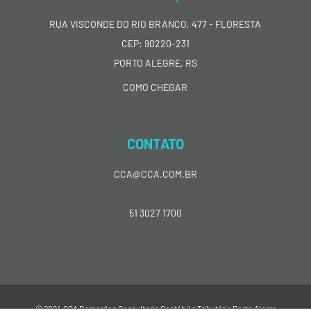
RUA VISCONDE DO RIO BRANCO, 477 - FLORESTA
CEP: 90220-231
PORTO ALEGRE, RS
COMO CHEGAR
CONTATO
CCA@CCA.COM.BR
51 3027 1700
© 2024 CCA Bernardon Consultoria Contábil e Tributária Porto Alegre