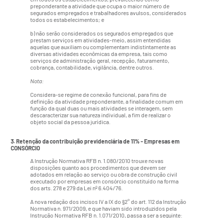
preponderante a atividade que ocupa o maior número de
segurados empregados e trabalhadores avulsos, considerados
todos os estabelecimentos; e
b) não serão considerados os segurados empregados que
prestam serviços em atividades-meio, assim entendidas
aquelas que auxiliam ou complementam indistintamente as
diversas atividades econômicas da empresa, tais como
serviços de administração geral, recepção, faturamento,
cobrança, contabilidade, vigilância, dentre outros.
Nota:
Considera-se regime de conexão funcional, para fins de
definição da atividade preponderante, a finalidade comum em
função da qual duas ou mais atividades se interagem, sem
descaracterizar sua natureza individual, a fim de realizar o
objeto social da pessoa jurídica.
3. Retenção da contribuição previdenciária de 11% - Empresas em
CONSÓRCIO
A Instrução Normativa RFB n. 1.080/2010 trouxe novas
disposições quanto aos procedimentos que devem ser
adotados em relação ao serviço ou obra de construção civil
executado por empresas em consórcio constituído na forma
dos arts. 278 e 279 da Lei nº 6.404/76.
A nova redação dos incisos IV a IX do §2° do art. 112 da Instrução
Normativa n. 971/2009, e que haviam sido introduzidos pela
Instrução Normativa RFB n. 1.071/2010, passa a ser a seguinte: