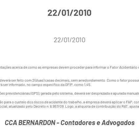
22/01/2010
22/01/2010
rientações acerca de como as empresas devem proceder para informar o Fator Acidentário
verá ser feito com 2 (duas) casas decimais, sem arredondamento. Como o fator possui 4
rá ser informado, no campo específico da GFIP, como 1,45.
ções previdenciárias (GPS), gerada pelo sistema, deverá ser desprezada e apurada manua
o para o custeio dos riscos de acidente do trabalho, a empresa deverá aplicar o FAP, com
cial, atualizado pelo
Decreto n. 6.957/09
. Logo, a alíquota de contribuição do RAT, ajust
CCA BERNARDON - Contadores e Advogados