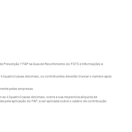
 de Prevenção ? FAP na Guia de Recolhimento do FGTS e Informações à
 (quatro) casas decimais, os contribuintes deverão truncar o número após
lmente pelas empresas.
 as 4 (quatro) casas decimais, sobre a sua respectiva alíquota de
ada pela aplicação do FAP, a ser aplicada sobre o salário de contribuição