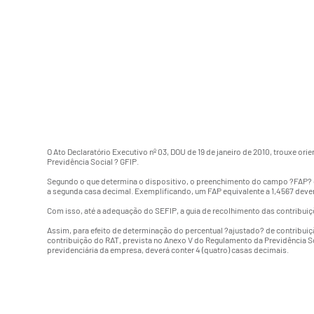
O
Ato Declaratório Executivo nº 03
, DOU de 19 de janeiro de 2010, trouxe o
Previdência Social ? GFIP.
Segundo o que determina o dispositivo, o preenchimento do campo ?FAP? de
a segunda casa decimal. Exemplificando, um FAP equivalente a 1,4567 deve
Com isso, até a adequação do SEFIP, a guia de recolhimento das contribui
Assim, para efeito de determinação do percentual ?ajustado? de contribuiçã
contribuição do RAT, prevista no Anexo V do Regulamento da Previdência So
previdenciária da empresa, deverá conter 4 (quatro) casas decimais.