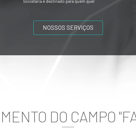
ou mesmo composições societárias entre
os acionistas.
NOSSOS SERVIÇOS
MENTO DO CAMPO "FAP