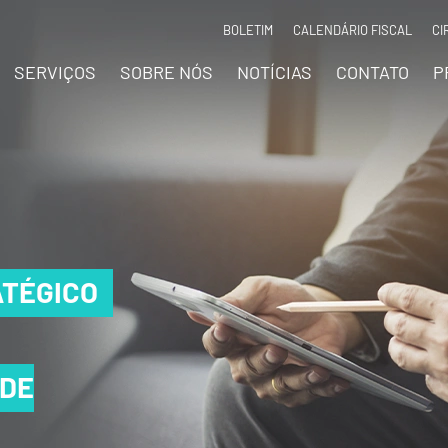
BOLETIM
CALENDÁRIO FISCAL
CI
SERVIÇOS
SOBRE NÓS
NOTÍCIAS
CONTATO
P
TÉGICO
TÉGICO
TÉGICO
 DE
 DE
 DE