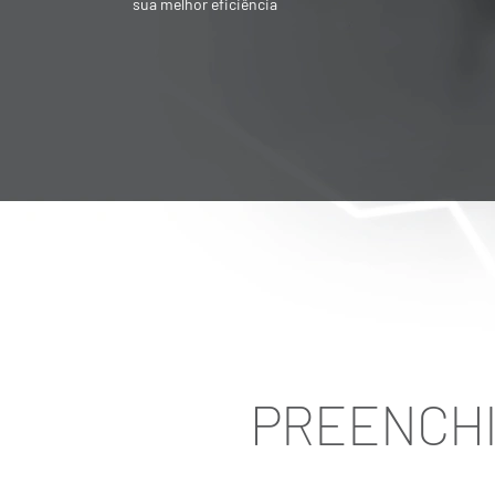
Societária é destinado para quem quer
vender ou adquirir empresa
PREENCHI