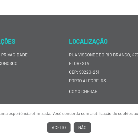
AÇÕES
LOCALIZAÇÃO
E PRIVACIDADE
RUA VISCONDE DO RIO BRANCO, 477
CONOSCO
FLORESTA
CEP: 90220-231
PORTO ALEGRE, RS
COMO CHEGAR
ar uma experiência otimizada. Você concorda com a utilização de cookies a
ACEITO
NÃO