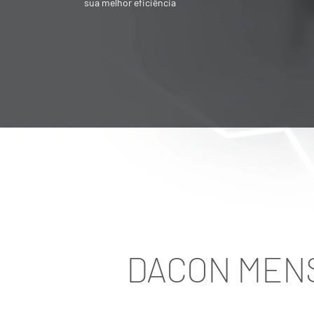
Societária é destinado para quem quer
vender ou adquirir empresa
DACON MENS