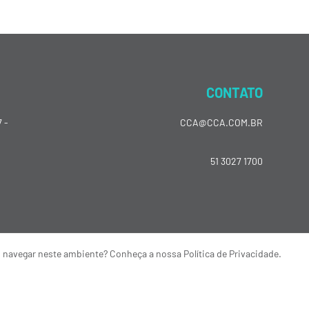
CONTATO
 -
CCA@CCA.COM.BR
51 3027 1700
o navegar neste ambiente? Conheça a nossa Política de Privacidade.