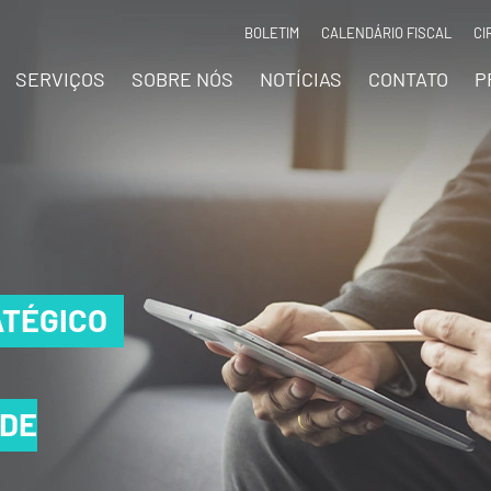
BOLETIM
CALENDÁRIO FISCAL
CI
SERVIÇOS
SOBRE NÓS
NOTÍCIAS
CONTATO
P
TÉGICO
TÉGICO
TÉGICO
 DE
 DE
 DE