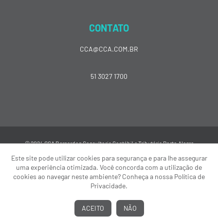
CONTATO
CCA@CCA.COM.BR
51 3027 1700
© 2024 CCA Bernardon Consultoria Contábil e Tributária Porto Alegre
Este site pode utilizar cookies para segurança e para lhe assegurar
uma experiência otimizada. Você concorda com a utilização de
cookies ao navegar neste ambiente? Conheça a nossa Política de
Privacidade.
ACEITO
NÃO