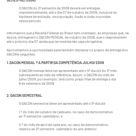
SEMESTRE/2008)
O DACON do 2º semestre de 2008 deverá ser entregue,
impreterívelmente, até o dia 07 de outubro de 2009, inclusive na
hipótese de extinção, incorporação, fusão e cisão ocorridas
nesse período.
Informamos que a Receita Federal do Brasil tem orientado, às empresas que, na
época, entregaram o DACON MENSAL de outubro de 2008, que o reapresentem
até o próximo dia 07, ainda que tal medida não seja obrigatória.
Aproveitamos a oportunidade para também destacar os prazos de entrega dos
DACONs seguintes:
1. DACON MENSAL ? A PARTIR DA COMPETÊNCIA JULHO/2009
O DACON mensal deve ser apresentado até o 5º dia útil do 2º mês
subseqüente ao mês de referência. Assim, o DACON do mês de
julho/2009, por exemplo, terá como prazo final de entrega o dia
8 de setembro de 2009.
2. DACON SEMESTRAL
O DACON semestral deve ser apresentado até o 5º dia útil:
I ? do mês de outubro de cada ano, no caso de demonstrativo
ao 1º semestre-calendário; e
II ? do mês de abril de cada ano, no caso de demonstrativo
relativo ao 2º semestre- calendário do ano anterior.