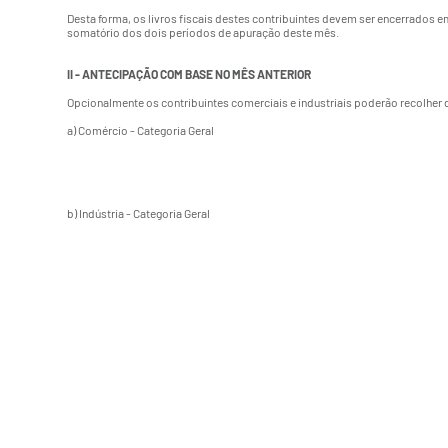
Desta forma, os livros fiscais destes contribuintes devem ser encerrado
somatório dos dois períodos de apuração deste mês.
II - ANTECIPAÇÃO COM BASE NO MÊS ANTERIOR
Opcionalmente os contribuintes comerciais e industriais poderão recolhe
a) Comércio - Categoria Geral
b) Indústria - Categoria Geral