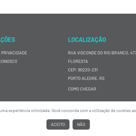
AÇÕES
LOCALIZAÇÃO
E PRIVACIDADE
RUA VISCONDE DO RIO BRANCO, 477
CONOSCO
FLORESTA
CEP: 90220-231
PORTO ALEGRE, RS
COMO CHEGAR
ar uma experiência otimizada. Você concorda com a utilização de cookies a
ACEITO
NÃO