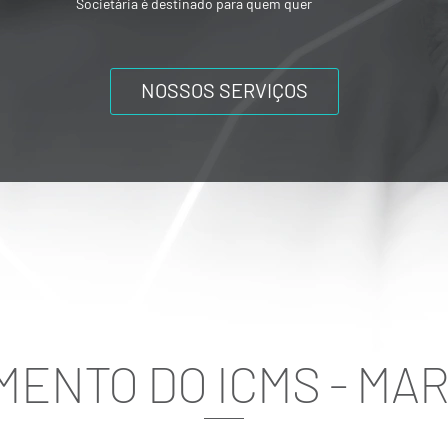
ou mesmo composições societárias entre
os acionistas.
NOSSOS SERVIÇOS
ENTO DO ICMS - MA