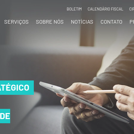
BOLETIM
CALENDÁRIO FISCAL
CI
SERVIÇOS
SOBRE NÓS
NOTÍCIAS
CONTATO
P
TÉGICO
TÉGICO
TÉGICO
 DE
 DE
 DE