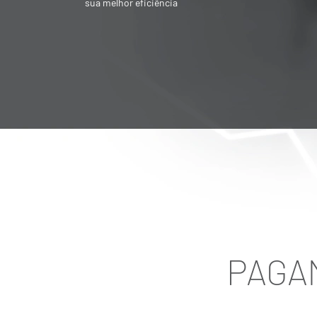
Societária é destinado para quem quer
vender ou adquirir empresa
PAGAM