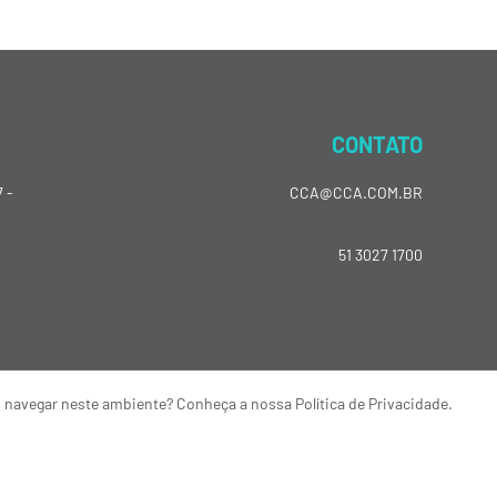
CONTATO
 -
CCA@CCA.COM.BR
51 3027 1700
o navegar neste ambiente? Conheça a nossa Política de Privacidade.