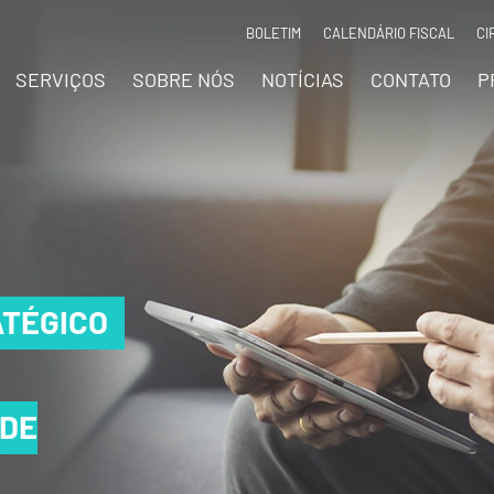
BOLETIM
CALENDÁRIO FISCAL
CI
SERVIÇOS
SOBRE NÓS
NOTÍCIAS
CONTATO
P
TÉGICO
TÉGICO
TÉGICO
 DE
 DE
 DE