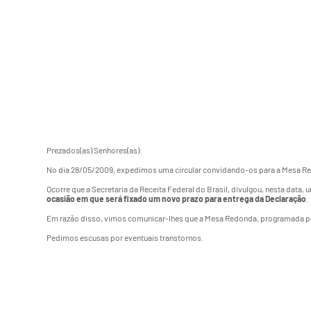
Prezados(as) Senhores(as):
No dia 28/05/2009, expedimos uma circular convidando-os para a Mesa Red
Ocorre que a Secretaria da Receita Federal do Brasil, divulgou, nesta da
ocasião em que será fixado um novo prazo para entrega da Declaração
.
Em razão disso, vimos comunicar-lhes que a Mesa Redonda, programada para 
Pedimos escusas por eventuais transtornos.