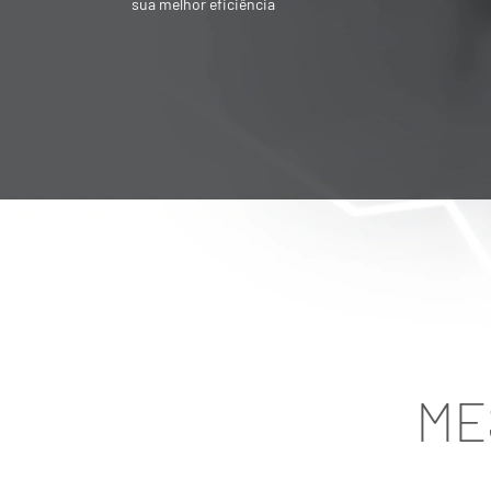
Societária é destinado para quem quer
vender ou adquirir empresa
ME