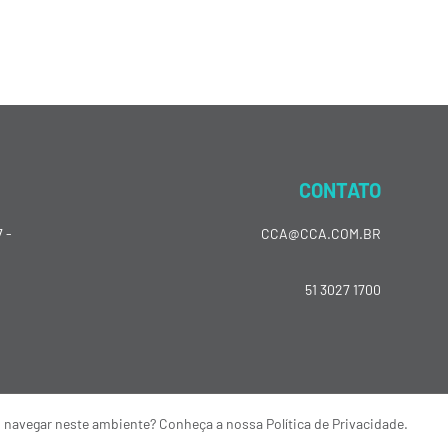
CONTATO
 -
CCA@CCA.COM.BR
51 3027 1700
o navegar neste ambiente? Conheça a nossa Política de Privacidade.