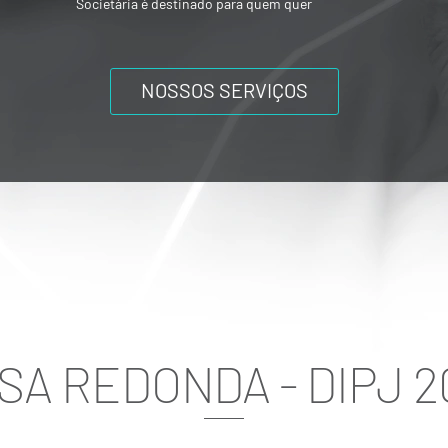
ou mesmo composições societárias entre
os acionistas.
NOSSOS SERVIÇOS
SA REDONDA - DIPJ 2