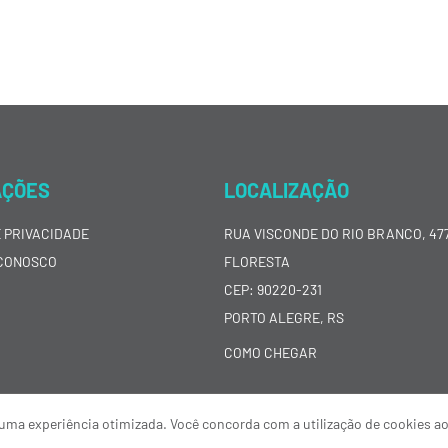
AÇÕES
LOCALIZAÇÃO
E PRIVACIDADE
RUA VISCONDE DO RIO BRANCO, 477
CONOSCO
FLORESTA
CEP: 90220-231
PORTO ALEGRE, RS
COMO CHEGAR
ar uma experiência otimizada. Você concorda com a utilização de cookies a