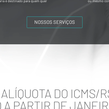
ou mesmo composições societárias entre
os acionistas.
NOSSOS SERVIÇOS
ALÍQUOTA DO ICMS/R
A PARTIR DE JANEIR