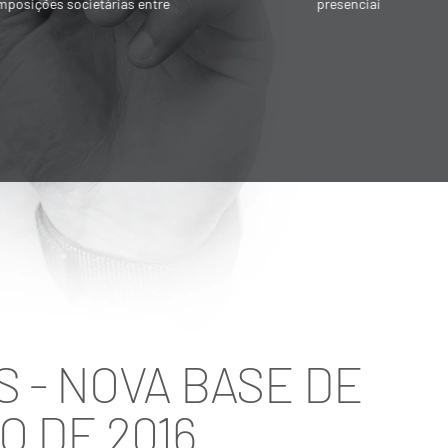
presenciais ou on-line.
p
v
S - NOVA BASE DE
O DE 2016