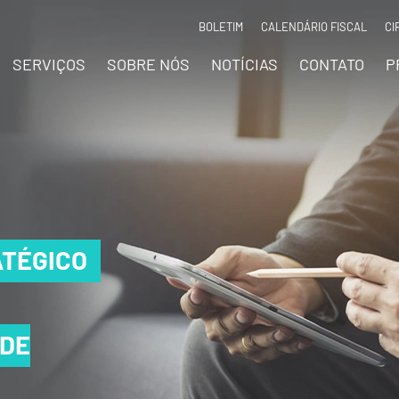
BOLETIM
CALENDÁRIO FISCAL
CI
SERVIÇOS
SOBRE NÓS
NOTÍCIAS
CONTATO
P
TÉGICO
TÉGICO
TÉGICO
 DE
 DE
 DE