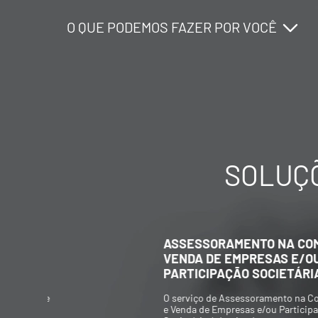
O QUE PODEMOS FAZER POR VOCÊ
O QUE PODEMOS FAZER POR VOCÊ
O QUE PODEMOS FAZER POR VOCÊ
SOLUÇÕ
ASSESSORAMENTO NA COMPRA E
VENDA DE EMPRESAS E/OU
PARTICIPAÇÃO SOCIETÁRIA
O serviço de Assessoramento na Compra
e Venda de Empresas e/ou Participação