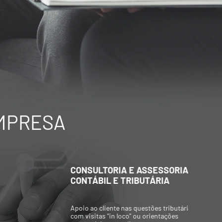
EMPRESA
CONSULTORIA E ASSESSORIA
C
CONTÁBIL E TRIBUTÁRIA
A
Apoio ao cliente nas questões tributárias,
P
com visitas "in loco" ou orientações
p