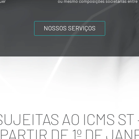
ou mesmo composições societárias entre
os acionistas.
NOSSOS SERVIÇOS
UJEITAS AO ICMS ST 
PARTIR DE 1º DE JAN