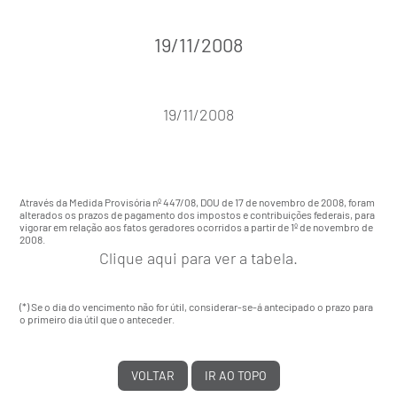
19/11/2008
19/11/2008
Através da
Medida Provisória nº 447/08
, DOU de 17 de novembro de 2008, foram
alterados os prazos de pagamento dos impostos e contribuições federais, para
vigorar em relação aos fatos geradores ocorridos a partir de 1º de novembro de
2008.
Clique aqui
para ver a tabela.
(*) Se o dia do vencimento não for útil, considerar-se-á antecipado o prazo para
o primeiro dia útil que o anteceder.
VOLTAR
IR AO TOPO