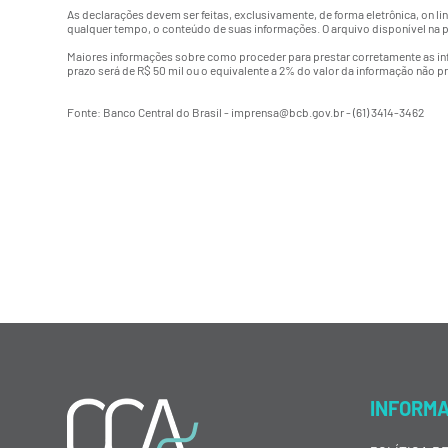
As declarações devem ser feitas, exclusivamente, de forma eletrônica, on li
qualquer tempo, o conteúdo de suas informações. O arquivo disponível na pá
Maiores informações sobre como proceder para prestar corretamente as inf
prazo será de R$ 50 mil ou o equivalente a 2% do valor da informação não p
Fonte: Banco Central do Brasil - imprensa@bcb.gov.br - (61) 3414-3462
INFORM