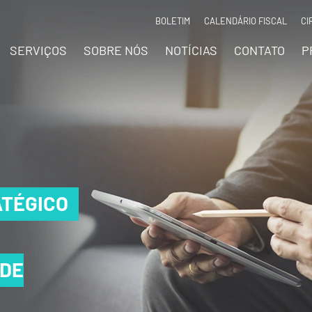
BOLETIM
CALENDÁRIO FISCAL
CI
SERVIÇOS
SOBRE NÓS
NOTÍCIAS
CONTATO
P
TÉGICO
TÉGICO
TÉGICO
 DE
 DE
 DE