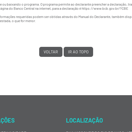
ne ou baixando o programa. O programa permite ao declarante preencher a declaração, trans
gina do Banco Central na internet, para a declaração é
https://www.bcb.gov.br/?CBE
ormações requeridas podem ser obtidas através do Manual do Declarante, também disponí
restada, o que for menor.
VOLTAR
IR AO TOPO
AÇÕES
LOCALIZAÇÃO