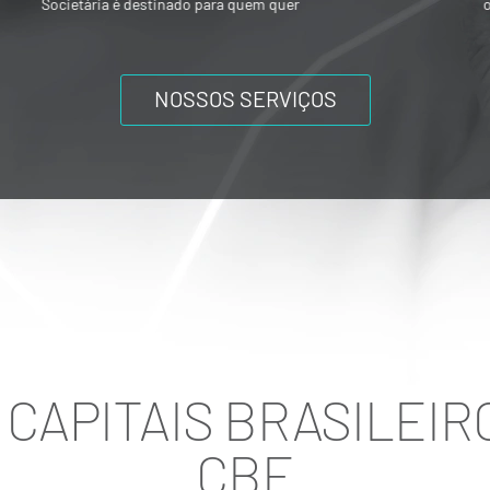
ou mesmo composições societárias entre
os acionistas.
NOSSOS SERVIÇOS
CAPITAIS BRASILEIRO
CBE