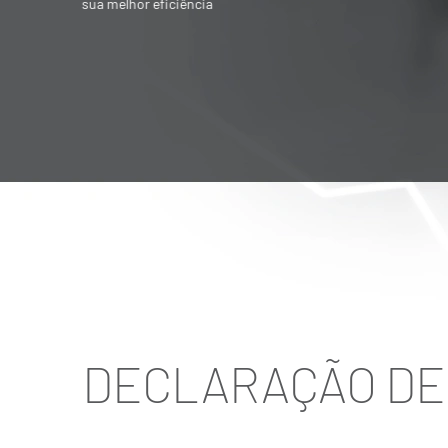
Societária é destinado para quem quer
vender ou adquirir empresa
DECLARAÇÃO DE 