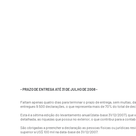
- PRAZO DE ENTREGA ATÉ 31 DE JULHO DE 2008 -
Faltam apenas quatro dias para terminar o prazo de entrega, sem multas, da d
entregues 9.500 declarações, o que representa mais de 70% do total de de
Esta é a sétima edição do levantamento anual (data-base 31/12/2007), que v
detalhada, as riquezas que possui no exterior, o que contribui para a contab
São obrigadas a preencher a declaração as pessoas físicas ou jurídicas resi
superior a US$ 100 mil na data-base de 31/12/2007.