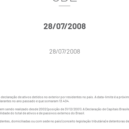
28/07/2008
28/07/2008
eclaração de ativos detidos no exterior por residentes no país. A data-limite é a próxima
clarantes no ano passado e que somaram 13.404.
em sendo realizado desde 2002 (posição de 31/12/2001). A Declaração de Capitais Brasile
ilidade do total de ativos e de passivos externos do Brasil.
dentes, domiciliadas ou com sede no país (conceito legislação tributária) e detentoras de 