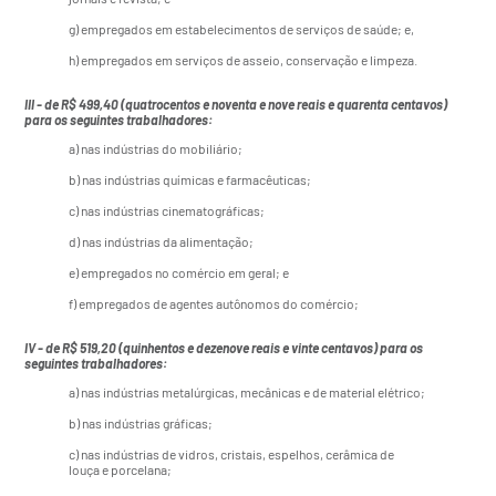
g) empregados em estabelecimentos de serviços de saúde; e,
h) empregados em serviços de asseio, conservação e limpeza.
III - de R$ 499,40 (quatrocentos e noventa e nove reais e quarenta centavos)
para os seguintes trabalhadores:
a) nas indústrias do mobiliário;
b) nas indústrias químicas e farmacêuticas;
c) nas indústrias cinematográficas;
d) nas indústrias da alimentação;
e) empregados no comércio em geral; e
f) empregados de agentes autônomos do comércio;
IV - de R$ 519,20 (quinhentos e dezenove reais e vinte centavos) para os
seguintes trabalhadores:
a) nas indústrias metalúrgicas, mecânicas e de material elétrico;
b) nas indústrias gráficas;
c) nas indústrias de vidros, cristais, espelhos, cerâmica de
louça e porcelana;