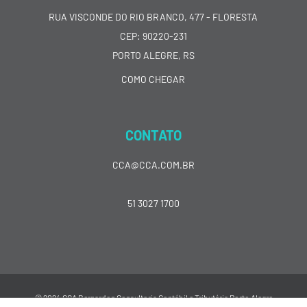
RUA VISCONDE DO RIO BRANCO, 477 - FLORESTA
CEP: 90220-231
PORTO ALEGRE, RS
COMO CHEGAR
CONTATO
CCA@CCA.COM.BR
51 3027 1700
© 2024 CCA Bernardon Consultoria Contábil e Tributária Porto Alegre