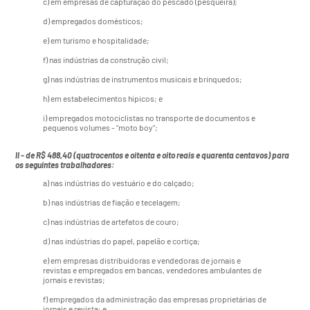
c) em empresas de capturação do pescado (pesqueira);
d) empregados domésticos;
e) em turismo e hospitalidade;
f) nas indústrias da construção civil;
g) nas indústrias de instrumentos musicais e brinquedos;
h) em estabelecimentos hípicos; e
i) empregados motociclistas no transporte de documentos e
pequenos volumes - "moto boy";
II - de R$ 488,40 (quatrocentos e oitenta e oito reais e quarenta centavos) para
os seguintes trabalhadores:
a) nas indústrias do vestuário e do calçado;
b) nas indústrias de fiação e tecelagem;
c) nas indústrias de artefatos de couro;
d) nas indústrias do papel, papelão e cortiça;
e) em empresas distribuidoras e vendedoras de jornais e
revistas e empregados em bancas, vendedores ambulantes de
jornais e revistas;
f) empregados da administração das empresas proprietárias de
jornais e revista; e