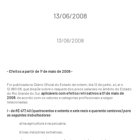
13/06/2008
13/06/2008
- Efeitos a partir de 1º de maio de 2008 -
Foi publicada no Diário Oficial do Estado de ontem, dia 12 de junho, a
Lei n.
12.981/08
, que dispõe sobre o reajuste dos pisos salariais no âmbito do Estado
do Rio Grande do Sul,
aplicáveis com efeitos retroativos a 01 de maio de
2008
, de acordo com os valores e categorias profissionais a seguir
relacionadas:
I - de R$ 477,40 (quatrocentos e setenta e sete reais e quarenta centavos) para
os seguintes trabalhadores:
a) na agricultura e na pecuária;
b) nas indústrias extrativas;