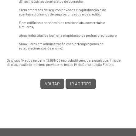
d) nas indústrias de artefatos de borracha;
e) em empresas de seguros privados e capitalização e de
agentes autônomos de seguros privados e de crédito;
f) em edifícios e condomínios residenciais, comerciais e
similares;
g) nas indústrias de joalheria e lapidação de pedras preciosas; e
h) auxiliares em administração escolar (empregados de
estabelecimentos de ensino).
Os pisos fixados na Lei n. 12.981/08 não substituem, para quaisquer fins de
direito, o salário-mínimo previsto no inciso IV da Constituição Federal.
VOLTAR
IR AO TOPO