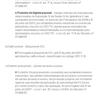
destinatário - Livro III, art. 1º-A, Inciso III do Decreto nº
37.699/97;
¤
Produtos de higiene pessoal
- Saídas internas de mercadorias
relacionadas na Subseção IV da Seção IV do Apêndice II, nas
operações promovidas, no período de 1º de janeiro de 2006 a 31
de julho de 2007, por estabelecimento industrial ou comercial
atacadista, inscrito no CGC/TE, desde que as mercadorias
sejam destinadas à industrialização ou comercialização pelo
destinatário inscrito no CGC/TE - Livro III, art. 1º-B do Decreto nº
37.699/97.
b) Café solúvel - Alíquota de 12%
¤
Prorrogada a alíquota de 12%, até 31 de julho de 2007,
aplicável ao café solúvel, classificado no código 2101.11.10.
c) Crédito presumido - Carnes de aves e suínos
¤
O crédito fiscal presumido concedido aos estabelecimentos
industriais, nas saídas interestaduais de produtos comestíveis
de carnes de aves e suínos, de produção própria, em montante
igual ao que resultar da aplicação do percentual de 5% (cinco
por cento) sobre o valor da operação, foi prorrogado até 31 de
julho de 2007 - Livro I, art. 32, inciso LXXXIII, do Decreto nº
37.699/97.