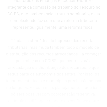
Gestores das Finanças Estaduais (Gefin) e
integrante da comissão de trabalho do Tesouro no
CGIBS, que também palestrou no seminário, essa
complexidade faz com que a reforma tributária
represente, igualmente, uma reforma fiscal.
“Muda a sistemática do ingresso das receitas
tributárias, mas muda também todo o modelo de
distribuição dos recursos arrecadados – a começar
pela criação do CGIBS, que centralizará a
arrecadação e a distribuição dos recursos, o que
reduz parte da autonomia dos entes. Por isso, os
tesouros estaduais e municipais precisarão pensar
no longo prazo, com mais planejamento. Tudo isso
só será possível com coordenação federativa,
estímulo ao diálogo e resgate da confiança entre