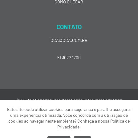
COMO CHEGAR
CONTATO
CCA@CCA.COM.BR
51 3027 1700
© 2024 CCA Bernardon Consultoria Contábil e Tributária Porto Alegre
Este site pode utilizar cookies para segurança e para lhe assegurar
uma experiência otimizada. Você concorda com a utilização de
cookies ao navegar neste ambiente? Conheça a nossa Política de
Privacidade.