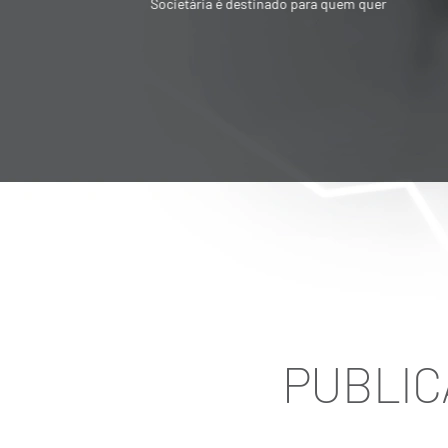
Societária é destinado para quem quer
vender ou adquirir empresa
PUBLIC