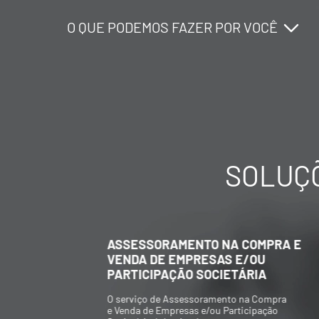
O QUE PODEMOS FAZER POR VOCÊ
O QUE PODEMOS FAZER POR VOCÊ
O QUE PODEMOS FAZER POR VOCÊ
SOLUÇÕ
ASSESSORAMENTO NA COMPRA E
VENDA DE EMPRESAS E/OU
PARTICIPAÇÃO SOCIETÁRIA
O serviço de Assessoramento na Compra
e Venda de Empresas e/ou Participação