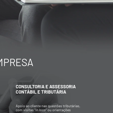
EMPRESA
CONSULTORIA E ASSESSORIA
C
CONTÁBIL E TRIBUTÁRIA
A
Apoio ao cliente nas questões tributárias,
P
com visitas "in loco" ou orientações
p