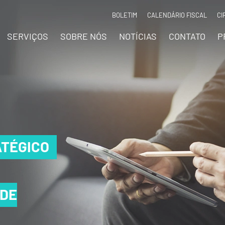
BOLETIM
CALENDÁRIO FISCAL
CI
SERVIÇOS
SOBRE NÓS
NOTÍCIAS
CONTATO
P
TÉGICO
TÉGICO
TÉGICO
 DE
 DE
 DE